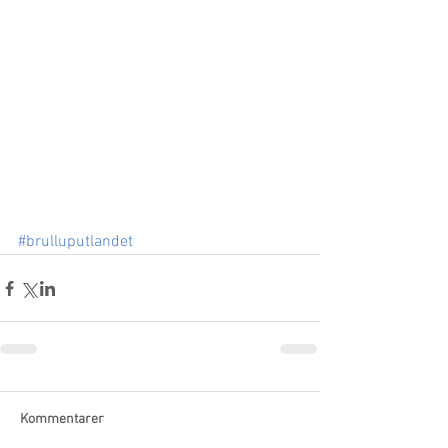
#brulluputlandet
Kommentarer