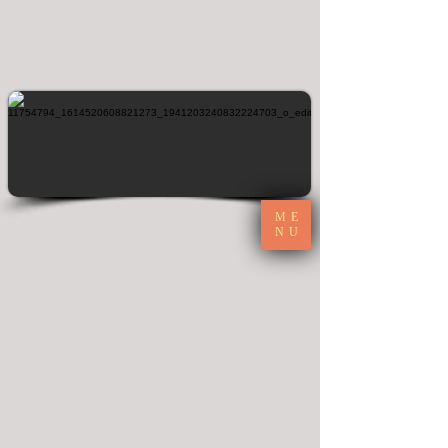
ME
NU