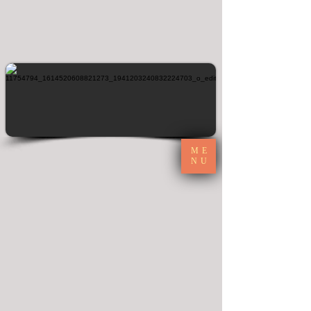
ME
NU