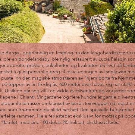
ie Borgo , opprinnelig en festning fra den langobardiske epok
 ble en bondelandsby, ble nylig restaurert av Lucia Paladin s
jenopprette prakten, enkelheten og kvaliteten på livet på landet
 ønsket å gi et personlig preg til restaureringen av landsbyen me
 puste inn den magiske atmosfæren av "hjem borte fra hjemmet"
 på toppen av en frodig ås, 600 meter over havet, og har utsikt 
. Utsikten går seg vill i en vidde av oliventrær og vingårder so
skapene i Chianti. Vingårdene og flere hundre år gamle oliven
eldgamle terrasser omkranset av tørre steinvegger, nå registr
rat som drømmene du alltid har hatt Den spesielle begivenhete
erfekte rammen. Hele feriestedet eksklusivt for mottak på oppti
Hamlet, med sine 100 dekar (45 hektar), eksklusivt leies.