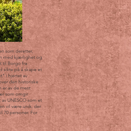
en som deretter,
om med kjærlighet og
 til Borgo fra
d sikte på å skape et
 i hjertet av
over den historiske
m er av de mest
trær som omgir
ert av UNESCO som et
n vil være unik, der
l 70 personer. For