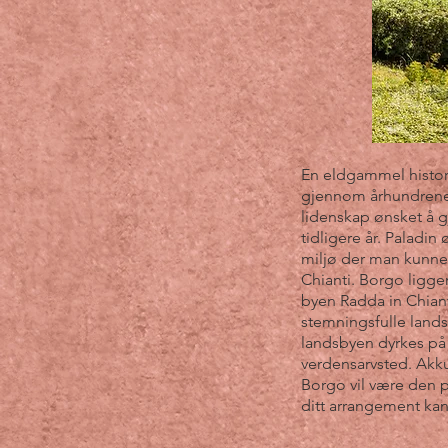
En eldgammel histor
gjennom århundrene,
lidenskap ønsket å g
tidligere år. Paladin
miljø der man kunne
Chianti. Borgo ligger
byen Radda in Chianti
stemningsfulle land
landsbyen dyrkes på 
verdensarvsted. Akku
Borgo vil være den p
ditt arrangement kan 