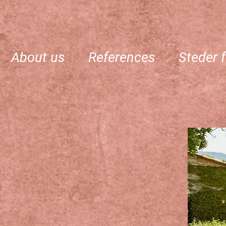
About us
References
Steder f