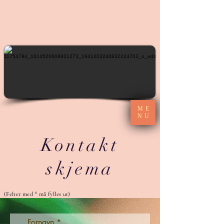
ME
NU
Kontakt
skjema
(Felter med * må fylles ut)
Fornavn