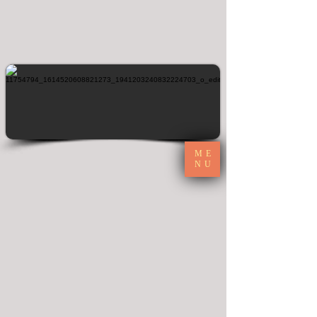
ME
NU