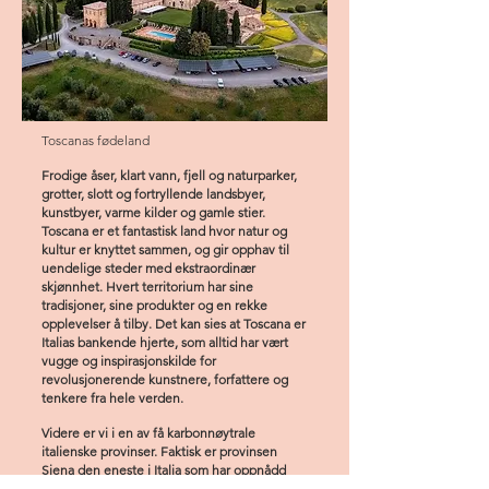
Toscanas fødeland
Frodige åser, klart vann, fjell og naturparker,
grotter, slott og fortryllende landsbyer,
kunstbyer, varme kilder og gamle stier.
Toscana er et fantastisk land hvor natur og
kultur er knyttet sammen, og gir opphav til
uendelige steder med ekstraordinær
skjønnhet. Hvert territorium har sine
tradisjoner, sine produkter og en rekke
opplevelser å tilby. Det kan sies at Toscana er
Italias bankende hjerte, som alltid har vært
vugge og inspirasjonskilde for
revolusjonerende kunstnere, forfattere og
tenkere fra hele verden.
Videre er vi i en av få karbonnøytrale
italienske provinser. Faktisk er provinsen
Siena den eneste i Italia som har oppnådd
nøytralitet i karbondioksidutslipp siden 2011,