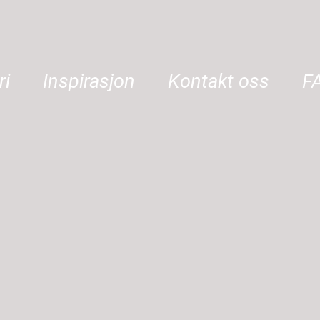
ri
Inspirasjon
Kontakt oss
F