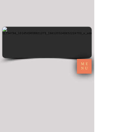
ME
NU